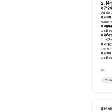
2. बिक
7*24 
मैं
24 घंटे 
समय 
मैं
ग्राहक 
व्या
मैं
अच्छी का
पेशेवर
मैं
रंग सॉर
साइट
मैं
समस्या न
सख्त 
मैं
अच्छी का
टैग:
2.8kw
इस उत्