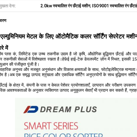
मुखता देना:
2.0kw स्वचालित रंग छँटाई मशीन
,
ISO9001 स्वचालित रंग छँटा
िवरण
एल्युमिनियम मेटल के लिए ऑटोमैटिक कलर सॉर्टिंग सेपरेटर मशी
रे में
्रीम प्लस कं, लिमिटेड एक उच्च तकनीक उद्यम है जो कृषि, औद्योगिक बुद्धिमान छँटाई और 
र तकनीकी सेवाओं में विशेषज्ञता रखता है।हेफ़ेई हाई-टेक डेवलपमेंट ज़ोन में स्थित, इसक
ुआन की पंजीकृत पूंजी है।
्यावहारिक अनुभव और मजबूत अनुसंधान और विकास क्षमताओं के साथ, फोटोइलेक्ट्रिक मान्यता 
म है।अब एक समृद्ध उत्पाद श्रृंखला और एकाधिक सॉर्टिंग अनुप्रयोगों के साथ बुद्धिमान सॉर्टिं
न छँटाई के क्षेत्र में, कंपनी के पास न केवल पेशेवर प्रयोगशालाएँ, उत्पादन और परीक्षण उपकरण 
विक आवश्यकताओं के अनुसार व्यक्तिगत उत्पाद अनुकूलन सेवाएँ भी प्रदान कर सकते हैं, ग्राहकों