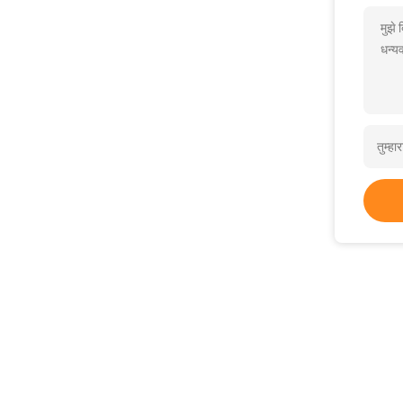
मुझे
धन्यव