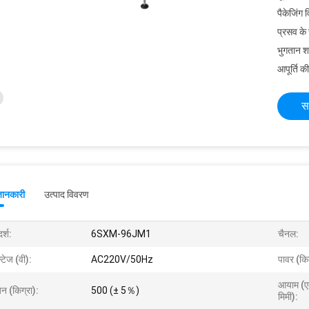
पैकेजिंग 
प्रसव के
भुगतान शर्त
आपूर्ति की
स
जानकारी
उत्पाद विवरण
र्श:
6SXM-96JM1
चैनल:
्टेज (वी):
AC220V/50Hz
पावर (कि
आयाम (एल
न (किग्रा):
500 (± 5％)
मिमी):