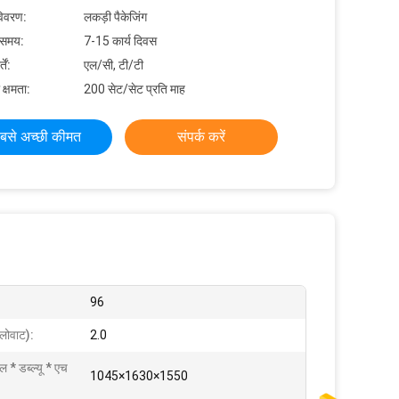
विवरण:
लकड़ी पैकेजिंग
 समय:
7-15 कार्य दिवस
ें:
एल/सी, टी/टी
 क्षमता:
200 सेट/सेट प्रति माह
बसे अच्छी कीमत
संपर्क करें
96
लोवाट):
2.0
 * डब्ल्यू * एच
1045×1630×1550