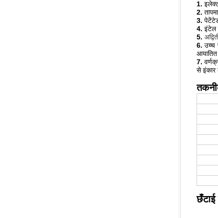
1.
इलेक्ट
2.
तापमा
3.
पेटें
4.
इंटेल
5
.
अद्वि
6.
उच्च 
आयातित 
7.
वर्णक
से इंकार
तकनीक
छँटाई