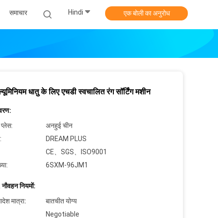
Hindi
समाचार
एक बोली का अनुरोध
्यूमिनियम धातु के लिए एचडी स्वचालित रंग सॉर्टिंग मशीन
िवरण:
 प्लेस:
अनहुई चीन
:
DREAM PLUS
CE、SGS、ISO9001
्या:
6SXM-96JM1
 नौवहन नियमों:
देश मात्रा:
बातचीत योग्य
Negotiable