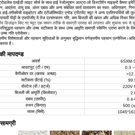
्रोडलेस एलईडी लाइट सोर्स के साथ हाई रेजोल्यूशन अल्ट्रा-लो डिस्टॉर्शन माइक्रो कैमरा इमे
न, आर्द्रता, वायु दाब, अंतर दबाव और अन्य संबंधित कार्य वातावरण का स्वत: अधिग्रहण, निगर
टेड हाई-फ़्रीक्वेंसी वाइब्रेटर और एंटीऑक्सिडेंट एनोड ट्रीटमेंट च्यूट ने अन्य प्रतिस्पर्धियों क
 पांचवीं पीढ़ी के एफपीजीए में तेज प्रसंस्करण गति, कम बिजली की खपत और अधिक स्थिर सिस
तीय डिज़ाइन किए गए च्यूट एक समान तरीके से सामग्री प्रवाह को लगातार और सुचारू रूप से सु
परिशुद्धता पहचान और उच्च सटीकता के साथ उच्च आवृत्ति सामग्री स्कैनिंग प्राप्त करने के लि
उच्च गति प्रोसेसर।
्रमीय विशेषताओं और पहचान सुविधाओं के अनुसार बुद्धिमान वर्णक्रमीय पहचान एल्गोरिथ्म।अधि
 करता है।
ी मापदण्ड
आदर्श
6SXM-
आउटपुट (टी / एच)
0.3 ~
कैरीओवर दर (खराब: अच्छा)
>12.
सटीकता छँटाई (%)
99.
वोल्टेज (वी / हर्ट्ज)
220V 
बिजली की आपूर्ति (किलोवाट)
2.
दबाव (एमपीए)
0.4-
वजन (किग्रा)
500 (
व्यास (मिमी)
1045*16
 सामग्री