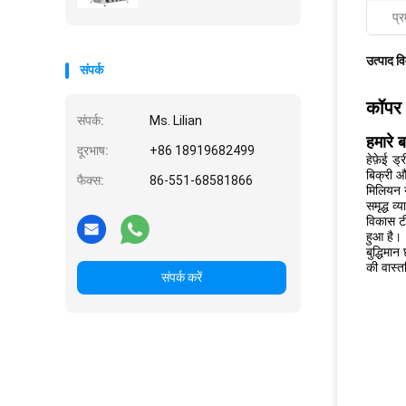
प्र
उत्पाद व
संपर्क
कॉपर 
संपर्क:
Ms. Lilian
हमारे बा
दूरभाष:
+86 18919682499
हेफ़ेई ड
बिक्री औ
फैक्स:
86-551-68581866
मिलियन य
समृद्ध व
विकास टी
हुआ है।
बुद्धिमा
की वास्त
संपर्क करें