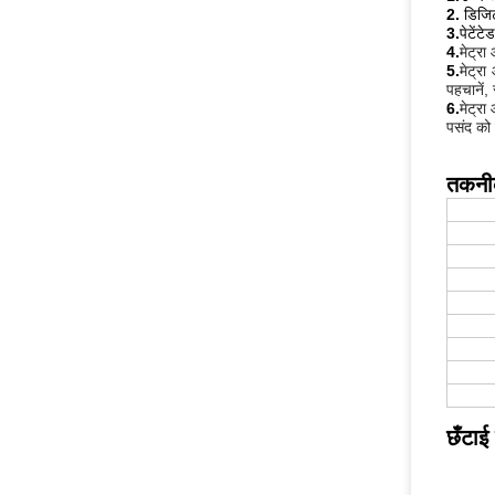
2.
डिजिट
3.
पेटेंट
4.
मेट्र
5
.
मेट्रा
पहचानें,
6.
मेट्र
पसंद को 
तकनीक
छँटाई