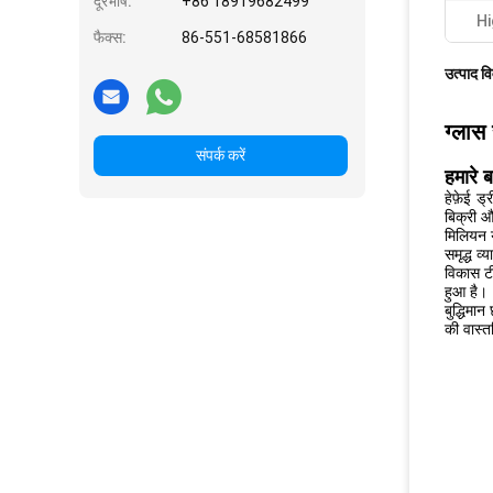
दूरभाष:
+86 18919682499
Hi
फैक्स:
86-551-68581866
उत्पाद व
ग्लास
संपर्क करें
हमारे बा
हेफ़ेई ड
बिक्री औ
मिलियन य
समृद्ध व
विकास टी
हुआ है।
बुद्धिमा
की वास्त