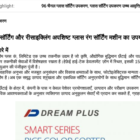
ghlight:
96 चैनल ग्लास सॉर्टिंग उपकरण
,
ग्लास सॉर्टिंग उपकरण उच्च आवृत्ति
िवरण
 सॉर्टिंग और रीसाइक्लिंग अपशिष्ट ग्लास रंग सॉर्टिंग मशीन का उ
रे में
्रीम प्लस कं, लिमिटेड एक उच्च तकनीक उद्यम है जो कृषि, औद्योगिक बुद्धिमान छँटाई और 
र तकनीकी सेवाओं में विशेषज्ञता रखता है।हेफ़ेई हाई-टेक डेवलपमेंट ज़ोन में स्थित, इसक
ुआन की पंजीकृत पूंजी है।
्यावहारिक अनुभव और मजबूत अनुसंधान और विकास क्षमताओं के साथ, फोटोइलेक्ट्रिक मान्यता 
म है।अब एक समृद्ध उत्पाद श्रृंखला और एकाधिक सॉर्टिंग अनुप्रयोगों के साथ बुद्धिमान सॉर्टिं
न छँटाई के क्षेत्र में, कंपनी के पास न केवल पेशेवर प्रयोगशालाएँ, उत्पादन और परीक्षण उपकरण 
विक आवश्यकताओं के अनुसार व्यक्तिगत उत्पाद अनुकूलन सेवाएँ भी प्रदान कर सकते हैं, ग्राहकों