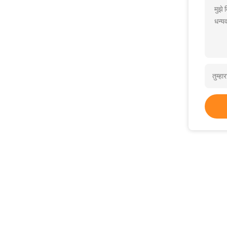
मुझे
धन्यव