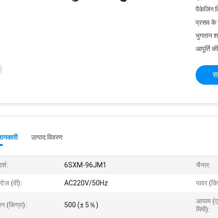
पैकेजिंग 
प्रसव के
भुगतान शर्त
आपूर्ति की
स
जानकारी
उत्पाद विवरण
र्श:
6SXM-96JM1
चैनल:
्टेज (वी):
AC220V/50Hz
पावर (कि
आयाम (एल
न (किग्रा):
500 (± 5％)
मिमी):