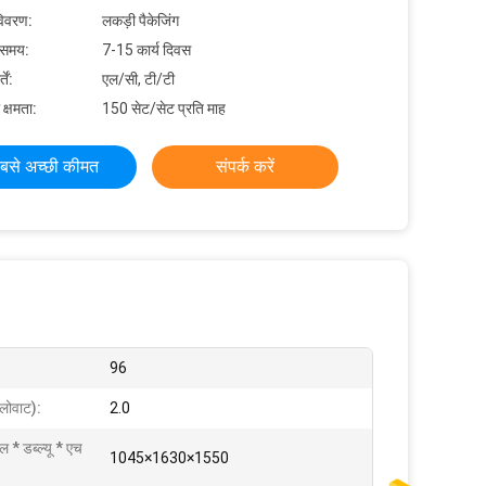
विवरण:
लकड़ी पैकेजिंग
 समय:
7-15 कार्य दिवस
ें:
एल/सी, टी/टी
 क्षमता:
150 सेट/सेट प्रति माह
बसे अच्छी कीमत
संपर्क करें
96
लोवाट):
2.0
 * डब्ल्यू * एच
1045×1630×1550