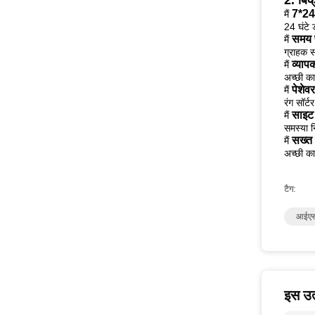
2. बिक
7*24 
मैं
24 घंटे 
समय 
मैं
ग्राहक 
व्या
मैं
अच्छी का
पेशेवर
मैं
रंग सॉर
साइट
मैं
समस्या न
सख्त 
मैं
अच्छी का
टैग:
आईएसओ
इस उत्