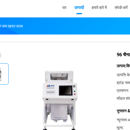
घर
उत्पादों
हमारे बारे में
संपर्क करें
्ति कम खपत वाल्व
96 चैनल
उत्पाद व
उत्पत्ति के
ब्रांड नाम
प्रमाणन:
मॉडल संख
भुगतान &
न्यूनतम आ
मूल्य: