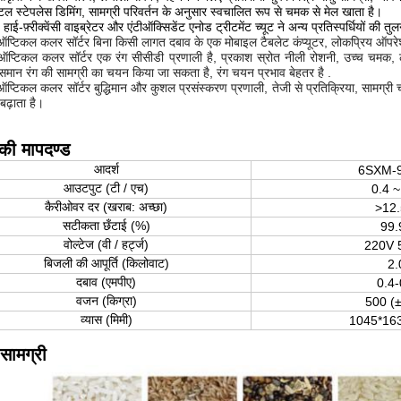
ल स्टेपलेस डिमिंग, सामग्री परिवर्तन के अनुसार स्वचालित रूप से चमक से मेल खाता है।
ेड हाई-फ़्रीक्वेंसी वाइब्रेटर और एंटीऑक्सिडेंट एनोड ट्रीटमेंट च्यूट ने अन्य प्रतिस्पर्धियों की
ा ऑप्टिकल कलर सॉर्टर बिना किसी लागत दबाव के एक मोबाइल टैबलेट कंप्यूटर, लोकप्रिय ऑ
 ऑप्टिकल कलर सॉर्टर एक रंग सीसीडी प्रणाली है, प्रकाश स्रोत नीली रोशनी, उच्च चमक, लंब
 समान रंग की सामग्री का चयन किया जा सकता है, रंग चयन प्रभाव बेहतर है .
ा ऑप्टिकल कलर सॉर्टर बुद्धिमान और कुशल प्रसंस्करण प्रणाली, तेजी से प्रतिक्रिया, स
बढ़ाता है।
ी मापदण्ड
आदर्श
6SXM-
आउटपुट (टी / एच)
0.4 ~
कैरीओवर दर (खराब: अच्छा)
>12.
सटीकता छँटाई (%)
99.
वोल्टेज (वी / हर्ट्ज)
220V 
बिजली की आपूर्ति (किलोवाट)
2.
दबाव (एमपीए)
0.4-
वजन (किग्रा)
500 (
व्यास (मिमी)
1045*16
 सामग्री