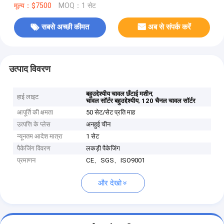
मूल्य：$7500
MOQ：1 सेट
सबसे अच्छी कीमत
अब से संपर्क करें
उत्पाद विवरण
,
बहुउद्देश्यीय चावल छँटाई मशीन
हाई लाइट
,
चावल सॉर्टर बहुउद्देश्यीय
120 चैनल चावल सॉर्टर
आपूर्ति की क्षमता
50 सेट/सेट प्रति माह
उत्पत्ति के प्लेस
अनहुई चीन
न्यूनतम आदेश मात्रा
1 सेट
पैकेजिंग विवरण
लकड़ी पैकेजिंग
प्रमाणन
CE、SGS、ISO9001
और देखो